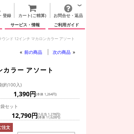
・登録
カート(ご精算)
お問合せ・返品
サービス・情報
ご利用ガイド
ウンド 12インチ マカロンカラー アソート
前の商品
次の商品
t
ンカラー アソート
袋(約100入)
1,390円
(本体 1,264円)
0袋セット
12,790円
(1点当 1,278円)
(本体 11,628円)
ご注文