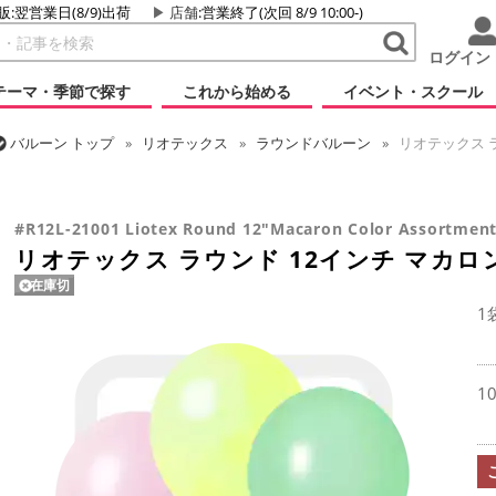
販:翌営業日(8/9)出荷
店舗
:営業終了(次回 8/9 10:00-)
ログイン
テーマ・季節で探す
これから始める
イベント・スクール
バルーン
トップ
リオテックス
ラウンドバルーン
リオテックス ラ
バルーン
トップ
ラウンドバルーン(無地)
11/12インチ
リオテックス ラウンド 12インチ マカロンカラー アソート
#R12L-21001 Liotex Round 12"Macaron Color Assortmen
リオテックス ラウンド 12インチ マカロ
在庫切
1
1