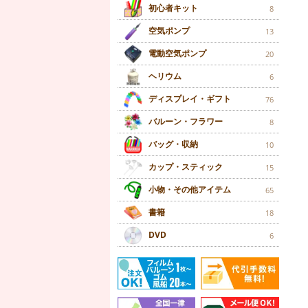
初心者キット
8
空気ポンプ
13
電動空気ポンプ
20
ヘリウム
6
ディスプレイ・ギフト
76
バルーン・フラワー
8
バッグ・収納
10
カップ・スティック
15
小物・その他アイテム
65
書籍
18
DVD
6