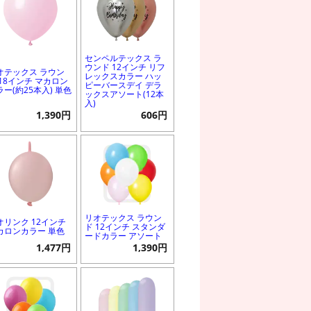
センペルテックス ラ
ウンド 12インチ リフ
オテックス ラウン
レックスカラー ハッ
 18インチ マカロン
ピーバースデイ デラ
ラー(約25本入) 単色
ックスアソート(12本
入)
1,390円
606円
リオテックス ラウン
オリンク 12インチ
ド 12インチ スタンダ
カロンカラー 単色
ードカラー アソート
1,477円
1,390円