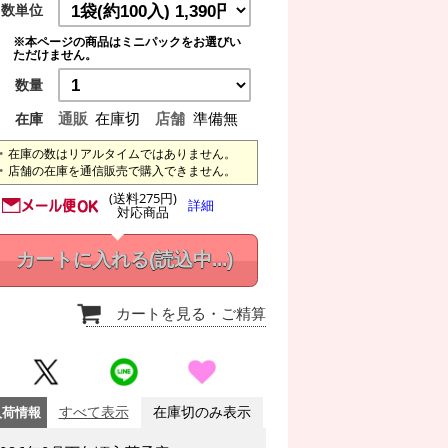
数単位
※本ページの商品はミニパックをお選びい
ただけません。
数量
通販
在庫切
店舗
準備無
在庫
在庫の数はリアルタイムではありません。
店舗の在庫を通信販売で購入できません。
(送料275円)
詳細
対応商品
カートに入れる
(読込中...)
カートを見る
・ご精算
入荷情報
すべて表示
在庫切のみ表示