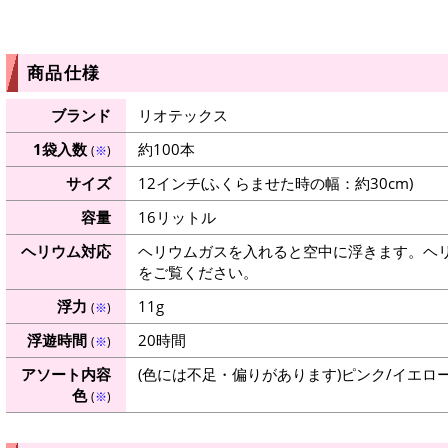
商品仕様
ブランド
リオテックス
1袋入数
約100本
(
※
)
サイズ
12インチ(ふくらませた時の幅：約30cm)
容量
16リットル
ヘリウム対応
ヘリウムガスを入れると空中に浮きます。ヘ
をご覧ください。
浮力
11g
(
※
)
浮遊時間
20時間
(
※
)
アソート内容
(色には不足・偏りがあります)ピンク/イエロー
色
(
※
)