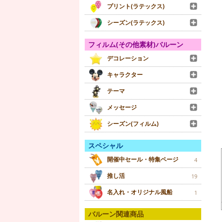
プリント(ラテックス)
シーズン(ラテックス)
フィルム(その他素材)バルーン
デコレーション
キャラクター
テーマ
メッセージ
シーズン(フィルム)
スペシャル
開催中セール・特集ページ
4
推し活
19
名入れ・オリジナル風船
1
バルーン関連商品