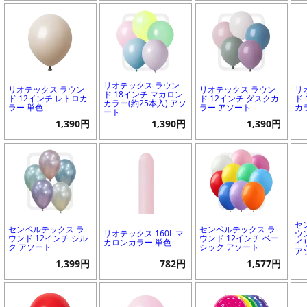
リオテックス ラウン
リオテックス ラウン
リオテックス ラウン
リ
ド 18インチ マカロン
ド 12インチ レトロカ
ド 12インチ ダスクカ
ド
カラー(約25本入) アソ
ラー 単色
ラー アソート
カ
ート
1,390円
1,390円
1,390円
セ
センペルテックス ラ
センペルテックス ラ
リオテックス 160L マ
ウ
ウンド 12インチ シル
ウンド 12インチ ベー
カロンカラー 単色
イ
ク アソート
シック アソート
ア
1,399円
782円
1,577円