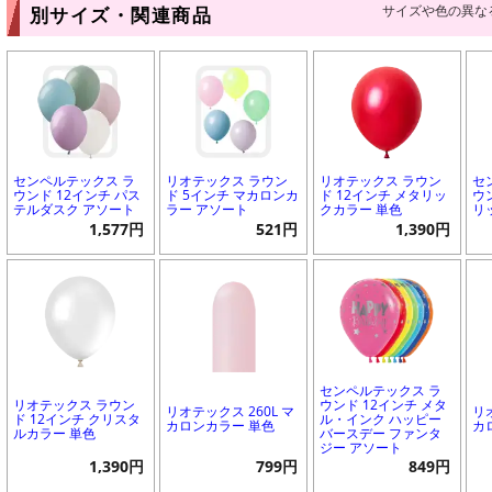
サイズや色の異な
別サイズ・関連商品
センペルテックス ラ
リオテックス ラウン
リオテックス ラウン
セ
ウンド 12インチ パス
ド 5インチ マカロンカ
ド 12インチ メタリッ
ウ
テルダスク アソート
ラー アソート
クカラー 単色
リ
1,577円
521円
1,390円
センペルテックス ラ
リオテックス ラウン
ウンド 12インチ メタ
リオテックス 260L マ
リ
ド 12インチ クリスタ
ル・インク ハッピー
カロンカラー 単色
カ
ルカラー 単色
バースデー ファンタ
ジー アソート
1,390円
799円
849円