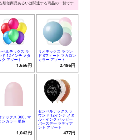
る類似商品あるいは関連する商品の一覧です
ンペルテックス ラ
リオテックス ラウン
ンド 12インチ メタ
ド 3フィート マカロン
ック アソート
カラー アソート
1,656円
2,486円
センペルテックス ラ
ウンド 12インチ メタ
オテックス 360L マ
ル・インク ハッピー
ロンカラー 単色
バースデー ラディア
ント アソート
1,042円
477円