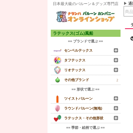
通
日本最大級のバルーン＆グッズ専門店
ラテックス(ゴム)風船
== ブランドで選ぶ ==
センペルテックス
タフテックス
リオテックス
その他ブランド
2
== 形状で選ぶ ==
ツイストバルーン
ラウンドバルーン(無地)
ラテックス・その他形状
== 季節・絵柄で選ぶ ==