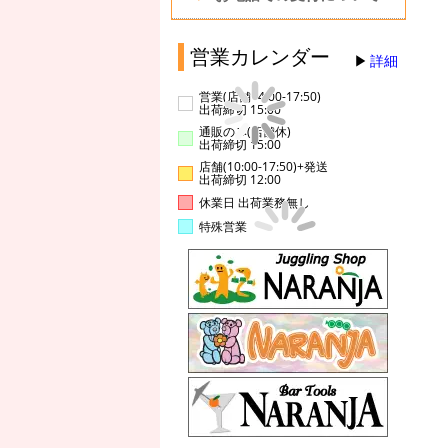
営業カレンダー
詳細
営業(店舗14:00-17:50)
出荷締切 15:00
通販のみ(店舗休)
出荷締切 15:00
店舗(10:00-17:50)+発送
出荷締切 12:00
休業日 出荷業務無し
特殊営業