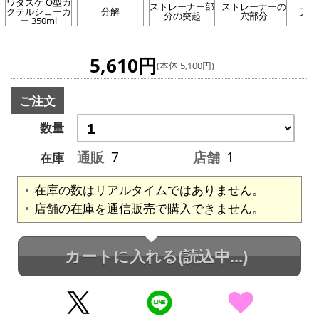
ワダスケ O型カ
ストレーナー部
ストレーナーの
クテルシェーカ
分解
ライ
分の突起
穴部分
ー 350ml
5,610円
(本体 5,100円)
ご注文
数量
通販
7
店舗
1
在庫
在庫の数はリアルタイムではありません。
店舗の在庫を通信販売で購入できません。
カートに入れる
(読込中...)