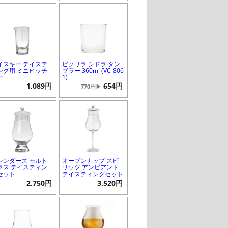
イスキー テイステ
ビクリラ シドラ タン
ング用 ミニピッチ
ブラー 360ml (VC-806
ー
1)
1,089円
654円
770円▶
レンダーズ モルト
オープンナップ スピ
ラス テイスティン
リッツ アンビアント
セット
テイスティングセット
2,750円
3,520円