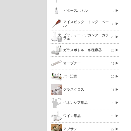
ビターズボトル
12
アイスピック・トング・ペー
39
ル
ピッチャー・デカンタ・カラ
25
フェ
ガラスボトル・各種容器
25
オープナー
15
バー設備
29
グラスクロス
11
ベネンシア用品
9
ワイン用品
19
アブサン
29