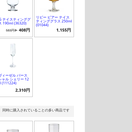
リビー ビアー テイス
SG テイスティンググ
ティンググラス 250ml
 190ml (36320)
(01044)
408円
1,155円
583円▶
ヴィーゼル バース
シャル シェリー 12
l (111224)
2,310円
同時に購入されていることの多い商品です