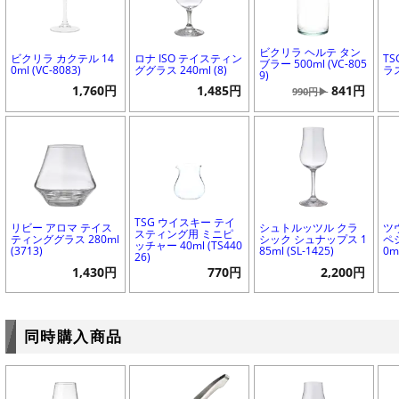
ビクリラ ヘルテ タン
ビクリラ カクテル 14
ロナ ISO テイスティン
T
ブラー 500ml (VC-805
0ml (VC-8083)
ググラス 240ml (8)
ラス
9)
1,760円
1,485円
841円
990円▶
TSG ウイスキー テイ
リビー アロマ テイス
シュトルッツル クラ
ツ
スティング用 ミニピ
ティンググラス 280ml
シック シュナップス 1
ペ
ッチャー 40ml (TS440
(3713)
85ml (SL-1425)
0m
26)
1,430円
770円
2,200円
同時購入商品