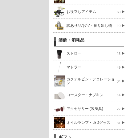
お役立ちアイテム
60
訳あり品/お宝・掘り出し物
19
装飾・消耗品
ストロー
15
マドラー
49
カクテルピン・デコレーショ
34
ン
コースター・ナプキン
14
アクセサリー (装身具)
27
オイルランプ・LEDグッズ
31
ギフト