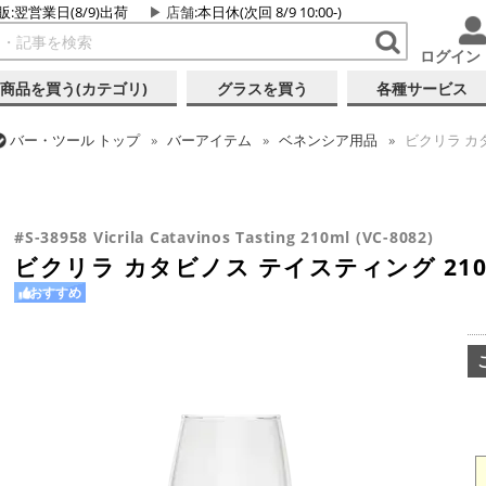
販:翌営業日(8/9)出荷
店舗
:本日休(次回 8/9 10:00-)
ログイン
商品を買う(カテゴリ)
グラスを買う
各種サービス
バー・ツール
トップ
バーアイテム
ベネンシア用品
ビクリラ カタビ
バー・ツール
トップ
グラス・カップ
グラス (用途・形状別)
テ
バー・ツール
トップ
グラス・カップ
グラス (用途・形状別)
ワ
バー・ツール
トップ
グラス・カップ
グラス (ブランド別)
その
ビクリラ カタビノス テイスティング 210ml (VC-8082)
ビクリラ カタビノス テイスティング 210ml (VC-8082)
ビクリラ カタビノス テイスティング 210ml (VC-8082)
#S-38958 Vicrila Catavinos Tasting 210ml (VC-8082)
ビクリラ カタビノス テイスティング 210ml 
おすすめ