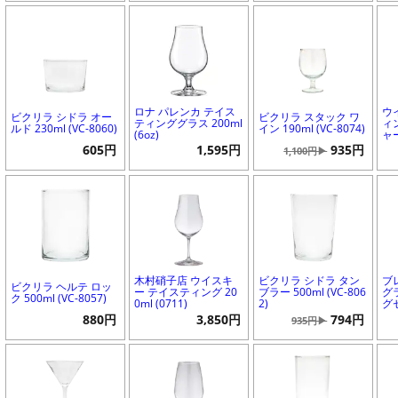
ロナ パレンカ テイス
ウ
ビクリラ シドラ オー
ビクリラ スタック ワ
ティンググラス 200ml
ィ
ルド 230ml (VC-8060)
イン 190ml (VC-8074)
(6oz)
ャ
605円
1,595円
935円
1,100円▶
木村硝子店 ウイスキ
ビクリラ シドラ タン
ブ
ビクリラ ヘルテ ロッ
ー テイスティング 20
ブラー 500ml (VC-806
グ
ク 500ml (VC-8057)
0ml (0711)
2)
グ
880円
3,850円
794円
935円▶