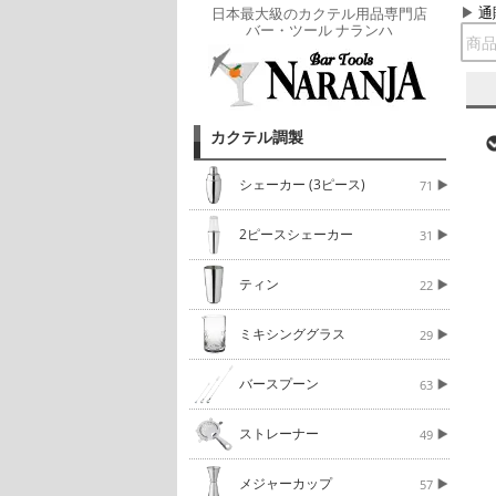
通
日本最大級のカクテル用品専門店
バー・ツール ナランハ
カクテル調製
シェーカー (3ピース)
71
2ピースシェーカー
31
ティン
22
ミキシンググラス
29
バースプーン
63
ストレーナー
49
メジャーカップ
57