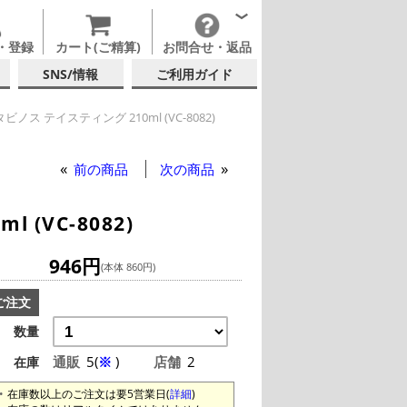
・登録
カート(ご精算)
お問合せ・返品
SNS/情報
ご利用ガイド
ノス テイスティング 210ml (VC-8082)
イスティンググラス
イングラス
他ブランド
前の商品
次の商品
(VC-8082)
946円
(本体 860円)
ご注文
数量
通販
5(
※
)
店舗
2
在庫
在庫数以上のご注文は要5営業日(
詳細
)