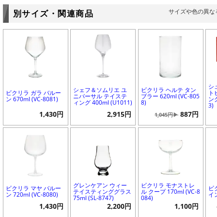
サイズや色の異な
別サイズ・関連商品
シ
シェフ＆ソムリエ ユ
ビクリラ ヘルテ タン
ビクリラ ガラ バルー
ト
ニバーサル テイステ
ブラー 620ml (VC-805
ン 670ml (VC-8081)
ング
ィング 400ml (U1011)
8)
3)
1,430円
2,915円
887円
1,045円▶
グレンケアン ウィー
ビクリラ モナストレ
ビクリラ マヤ バルー
ビ
テイスティンググラス
ル クープ 170ml (VC-8
ン 720ml (VC-8080)
イン
75ml (SL-8747)
084)
1,430円
2,200円
1,100円