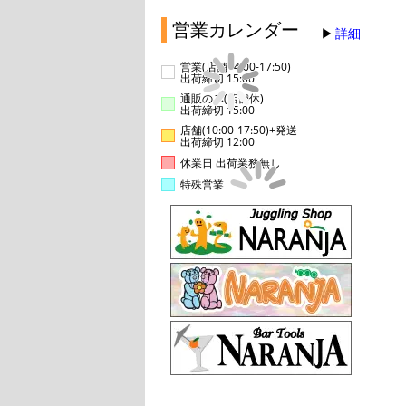
営業カレンダー
詳細
営業(店舗14:00-17:50)
出荷締切 15:00
通販のみ(店舗休)
出荷締切 15:00
店舗(10:00-17:50)+発送
出荷締切 12:00
休業日 出荷業務無し
特殊営業